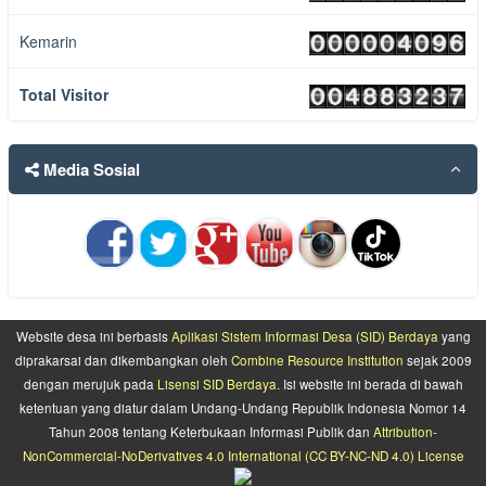
sugi
SDGs niku menopo mas...
baca selengkapnya
Kemarin
09 September 2021 10:23:09 WIB
Total Visitor
Media Sosial
Website desa ini berbasis
Aplikasi Sistem Informasi Desa (SID) Berdaya
yang
diprakarsai dan dikembangkan oleh
Combine Resource Institution
sejak 2009
dengan merujuk pada
Lisensi SID Berdaya.
Isi website ini berada di bawah
ketentuan yang diatur dalam Undang-Undang Republik Indonesia Nomor 14
Tahun 2008 tentang Keterbukaan Informasi Publik dan
Attribution-
NonCommercial-NoDerivatives 4.0 International (CC BY-NC-ND 4.0) License