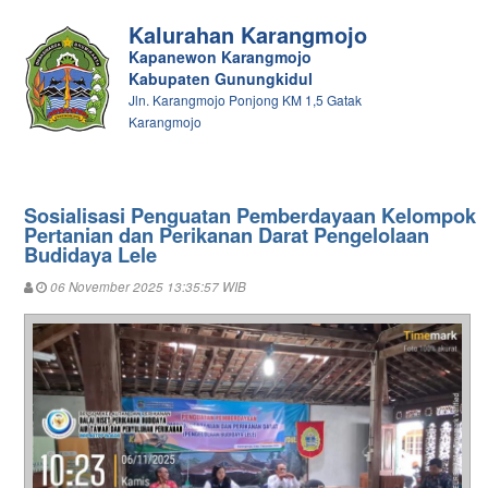
Kalurahan Karangmojo
Kapanewon Karangmojo
Kabupaten Gunungkidul
Jln. Karangmojo Ponjong KM 1,5 Gatak
Karangmojo
Sosialisasi Penguatan Pemberdayaan Kelompok
Pertanian dan Perikanan Darat Pengelolaan
Budidaya Lele
06 November 2025 13:35:57 WIB