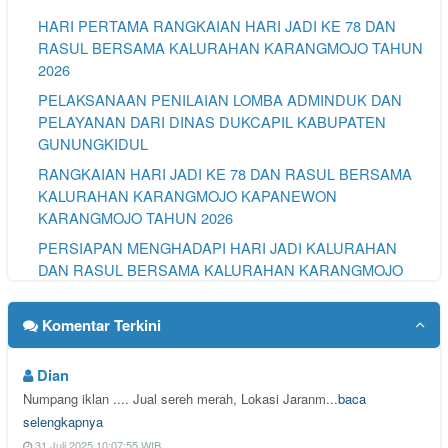
HARI PERTAMA RANGKAIAN HARI JADI KE 78 DAN
RASUL BERSAMA KALURAHAN KARANGMOJO TAHUN
2026
PELAKSANAAN PENILAIAN LOMBA ADMINDUK DAN
PELAYANAN DARI DINAS DUKCAPIL KABUPATEN
GUNUNGKIDUL
RANGKAIAN HARI JADI KE 78 DAN RASUL BERSAMA
KALURAHAN KARANGMOJO KAPANEWON
KARANGMOJO TAHUN 2026
PERSIAPAN MENGHADAPI HARI JADI KALURAHAN
DAN RASUL BERSAMA KALURAHAN KARANGMOJO
KE 78
PEMERINTAH KALURAHAN KARANGMOJO BERDUKA
Komentar Terkini
DENGAN MENINGGALNYA DUKUH KARANGDUWET 2
KEGIATAN SOSIALISASI DARI DPRD KABUPATEN
Dian
GUNUNGKIDUL KOMISI A TENTANG PERTANAHAN
Numpang iklan .... Jual sereh merah, Lokasi Jaranm...
baca
DESA
selengkapnya
31 Juli 2025 10:07:55 WIB
APEL PAGI HARI SENIN 13 JULI 2026 DI KALURAHAN